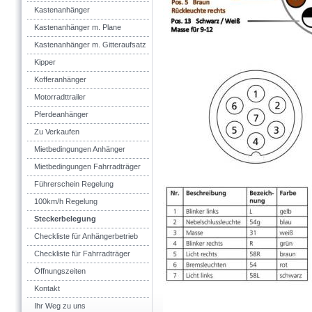
Kastenanhänger
Kastenanhänger m. Plane
Kastenanhänger m. Gitteraufsatz
Kipper
Kofferanhänger
Motorradttrailer
Pferdeanhänger
Zu Verkaufen
Mietbedingungen Anhänger
Mietbedingungen Fahrradträger
Führerschein Regelung
100km/h Regelung
Steckerbelegung
Checkliste für Anhängerbetrieb
Checkliste für Fahrradträger
Öffnungszeiten
Kontakt
Ihr Weg zu uns