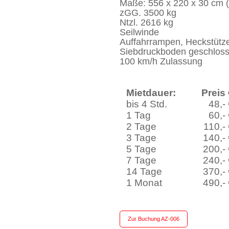
Maße: 556 x 220 x 30 cm (
zGG. 3500 kg
Ntzl. 2616 kg
Seilwinde
Auffahrrampen, Heckstütz
Siebdruckboden geschlos
100 km/h Zulassung
Mietdauer:
Preis
bis 4 Std.
48,-
1 Tag
60,-
2 Tage
110,-
3 Tage
140,-
5 Tage
200,-
7 Tage
240,-
14 Tage
370,-
1 Monat
490,-
Zur Buchung AZ-006