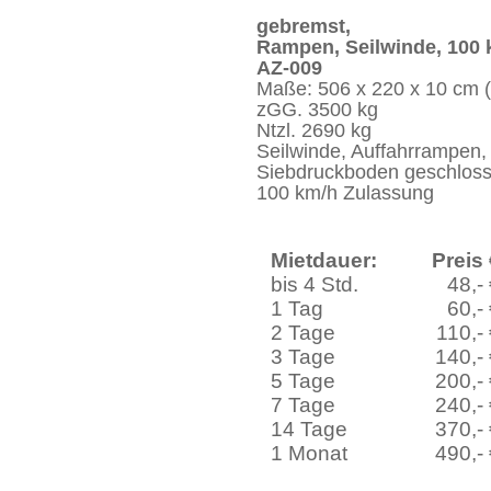
gebremst,
Rampen, Seilwinde, 100 
AZ-009
Maße: 506 x 220 x 10 cm (
zGG. 3500 kg
Ntzl. 2690 kg
Seilwinde, Auffahrrampen,
Siebdruckboden geschlos
100 km/h Zulassung
Mietdauer:
Preis
bis 4 Std.
48,-
1 Tag
60,-
2 Tage
110,-
3 Tage
140,-
5 Tage
200,-
7 Tage
240,-
14 Tage
370,-
1 Monat
490,-