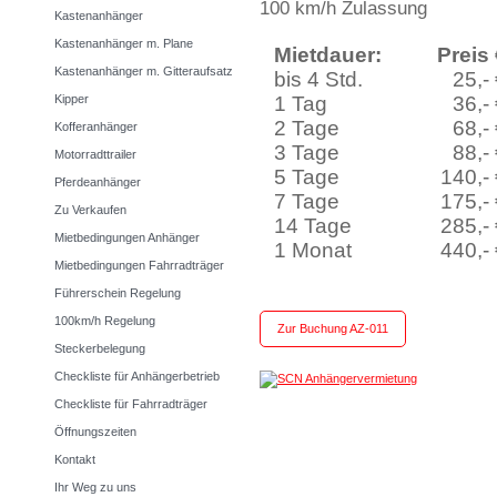
100 km/h Zulassung
Kastenanhänger
Kastenanhänger m. Plane
Mietdauer:
Preis
Kastenanhänger m. Gitteraufsatz
bis 4 Std.
25,-
Kipper
1 Tag
36,-
2 Tage
68,-
Kofferanhänger
3 Tage
88,-
Motorradttrailer
5 Tage
140,-
Pferdeanhänger
7 Tage
175,-
Zu Verkaufen
14 Tage
285,-
Mietbedingungen Anhänger
1 Monat
440,-
Mietbedingungen Fahrradträger
Führerschein Regelung
100km/h Regelung
Zur Buchung AZ-011
Steckerbelegung
Checkliste für Anhängerbetrieb
Checkliste für Fahrradträger
Öffnungszeiten
Kontakt
Ihr Weg zu uns